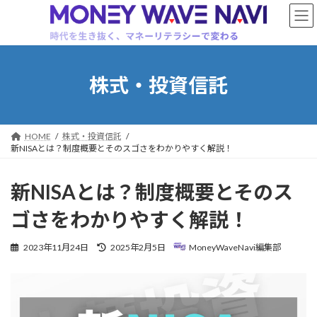
コ
ナ
ン
ビ
テ
ゲ
ン
ー
ツ
シ
へ
ョ
株式・投資信託
ス
ン
キ
に
ッ
移
プ
動
HOME
株式・投資信託
新NISAとは？制度概要とそのスゴさをわかりやすく解説！
新NISAとは？制度概要とそのス
ゴさをわかりやすく解説！
最
2023年11月24日
2025年2月5日
MoneyWaveNavi編集部
終
更
新
日
時