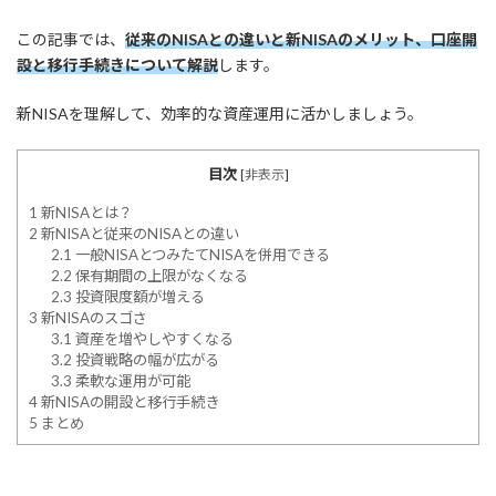
この記事では、
従来のNISAとの違いと新NISAのメリット、口座開
設と移行手続きについて解説
します。
新NISAを理解して、効率的な資産運用に活かしましょう。
目次
[
非表示
]
1
新NISAとは？
2
新NISAと従来のNISAとの違い
2.1
一般NISAとつみたてNISAを併用できる
2.2
保有期間の上限がなくなる
2.3
投資限度額が増える
3
新NISAのスゴさ
3.1
資産を増やしやすくなる
3.2
投資戦略の幅が広がる
3.3
柔軟な運用が可能
4
新NISAの開設と移行手続き
5
まとめ