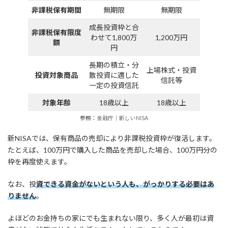
非課税保有期間
無期限
無期限
成長投資枠と合
非課税保有限度
わせて1,800万
1,200万円
額
円
長期の積立・分
上場株式・投資
投資対象商品
散投資に適した
信託等
一定の投資信託
対象年齢
18歳以上
18歳以上
参照：
金融庁｜新しいNISA
新NISAでは、保有商品の売却により非課税投資枠が復活します。
たとえば、100万円で購入した商品を売却した場合、100万円分の
枠を再度使えます。
なお、投
資できる資金がないという人も、がっかりする必要はあ
りません
。
よほどのお金持ちの家にでも生まれない限り、多く人が最初は資