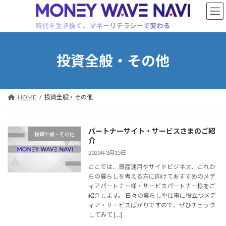
コ
ナ
ン
ビ
テ
ゲ
ン
ー
ツ
シ
へ
ョ
投資全般・その他
ス
ン
キ
に
ッ
移
プ
動
HOME
投資全般・その他
パートナーサイト・サービスさまのご紹
投資全般・その他
介
2025年3月15日
ここでは、資産運用やサイドビジネス、これか
らの暮らしを考える方に向けておすすめのメデ
ィアパートナー様・サービスパートナー様をご
紹介します。 日々の暮らしや仕事に役立つメデ
ィア・サービスばかりですので、ぜひチェック
してみて […]