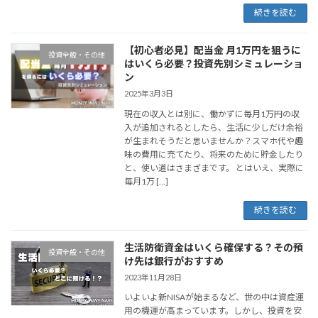
続きを読む
【初心者必見】配当金 月1万円を狙うに
投資全般・その他
はいくら必要？投資先別シミュレーショ
ン
2025年3月3日
現在の収入とは別に、働かずに毎月1万円の収
入が追加されるとしたら、生活に少しだけ余裕
が生まれそうだと思いませんか？スマホ代や趣
味の費用に充てたり、将来のために貯金したり
と、使い道はさまざまです。 とはいえ、実際に
毎月1万 […]
続きを読む
生活防衛資金はいくら確保する？その預
投資全般・その他
け先は銀行がおすすめ
2023年11月28日
いよいよ新NISAが始まるなど、世の中は資産運
用の機運が高まっています。しかし、投資を安