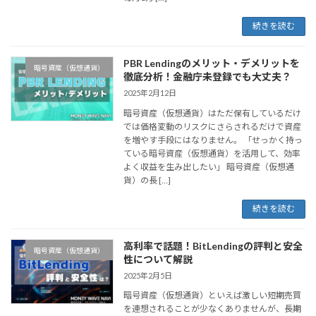
続きを読む
PBR Lendingのメリット・デメリットを
暗号資産（仮想通貨）
徹底分析！金融庁未登録でも大丈夫？
2025年2月12日
暗号資産（仮想通貨）はただ保有しているだけ
では価格変動のリスクにさらされるだけで資産
を増やす手段にはなりません。 「せっかく持っ
ている暗号資産（仮想通貨）を活用して、効率
よく収益を生み出したい」 暗号資産（仮想通
貨）の長 […]
続きを読む
高利率で話題！BitLendingの評判と安全
暗号資産（仮想通貨）
性について解説
2025年2月5日
暗号資産（仮想通貨）といえば激しい短期売買
を連想されることが少なくありませんが、長期