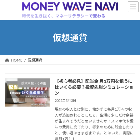
コ
ナ
ン
ビ
テ
ゲ
ン
ー
ツ
シ
へ
ョ
仮想通貨
ス
ン
キ
に
ッ
移
プ
動
HOME
仮想通貨
【初心者必見】配当金 月1万円を狙うに
投資全般・その他
はいくら必要？投資先別シミュレーショ
ン
2025年3月3日
現在の収入とは別に、働かずに毎月1万円の収
入が追加されるとしたら、生活に少しだけ余裕
が生まれそうだと思いませんか？スマホ代や趣
味の費用に充てたり、将来のために貯金したり
と、使い道はさまざまです。 とはいえ、実際に
毎月1万 […]