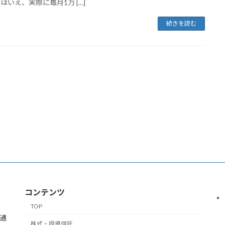
とはいえ、実際に毎月1万 […]
続きを読む
コンテンツ
TOP
通
株式・投資信託