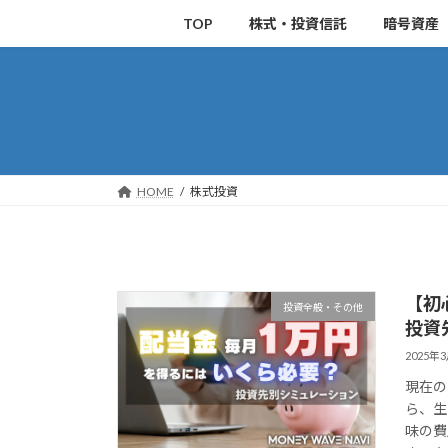
コ
ナ
TOP
株式・投資信託
暗号資産
ン
ビ
テ
ゲ
ン
ー
ツ
シ
へ
ョ
ス
ン
キ
に
HOME
株式投資
ッ
移
プ
動
【初
投資全般・その他
投資
2025年
現在の
ら、生
味の費